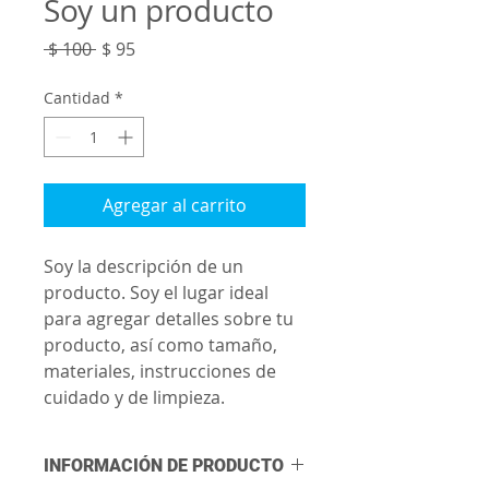
Soy un producto
Precio
Precio
 $ 100 
$ 95
de
oferta
Cantidad
*
Agregar al carrito
Soy la descripción de un 
producto. Soy el lugar ideal 
para agregar detalles sobre tu 
producto, así como tamaño, 
materiales, instrucciones de 
cuidado y de limpieza.
INFORMACIÓN DE PRODUCTO